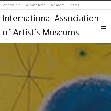
Who We Are
Our Manifesto
Members
Events
International Association
of Artist’s Museums